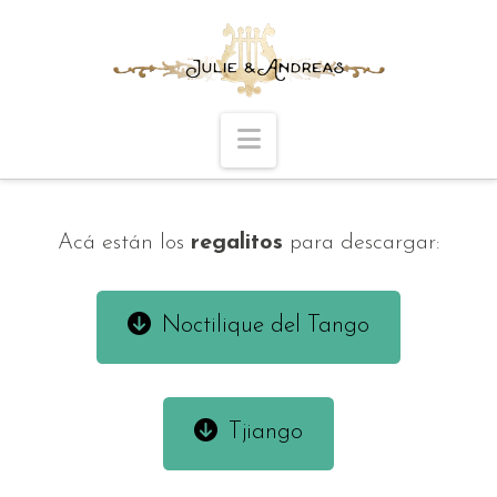
Navigation
Acá están los
regalitos
para descargar:
Noctilique del Tango
Tjiango